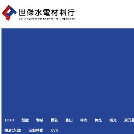
TOTO
凱撒
和成
櫻花
豪山
林內
舞光
楓光
康乃
揚廣(永固)
活動特賣
KVK