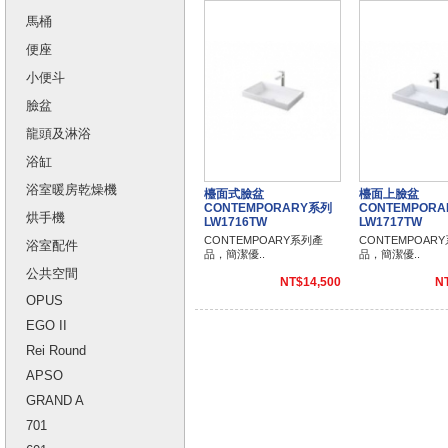
馬桶
便座
小便斗
臉盆
龍頭及淋浴
浴缸
浴室暖房乾燥機
檯面式臉盆
檯面上臉盆
CONTEMPORARY系列
CONTEMPOR
烘手機
LW1716TW
LW1717TW
CONTEMPOARY系列產
CONTEMPOAR
浴室配件
品，簡潔優..
品，簡潔優..
公共空間
NT$14,500
N
OPUS
EGO II
Rei Round
APSO
GRAND A
701