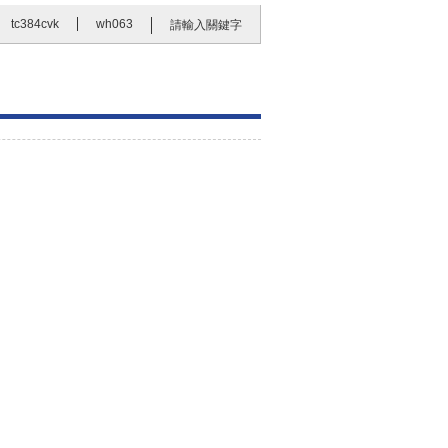
tc384cvk
wh063
請輸入關鍵字