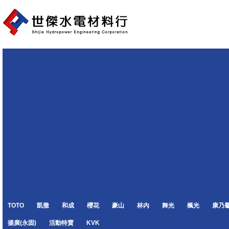
TOTO
凱撒
和成
櫻花
豪山
林內
舞光
楓光
康乃
揚廣(永固)
活動特賣
KVK