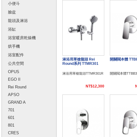
小便斗
臉盆
龍頭及淋浴
浴缸
浴室暖房乾燥機
烘手機
浴室配件
淋浴用單槍龍頭 Rei
開關閥本體 TTB
公共空間
Round系列 TTMR301
OPUS
淋浴用單槍龍頭TTMR301R
開關閥本體TTBB3
EGO II
NT$12,300
Rei Round
APSO
GRAND A
701
601
801
CRES