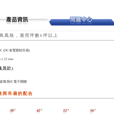
典風格，適用坪數6坪以上
-DC (DC省電變頻吊扇)
 x 22 mm
格另計)
計
石紋玻璃 附IC電子開關
數與吊扇的配合