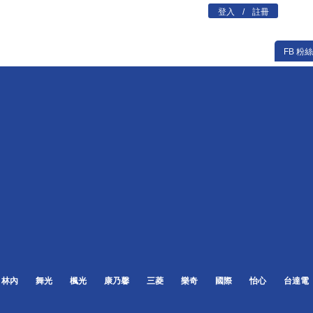
登入
/
註冊
FB 粉
林內
舞光
楓光
康乃馨
三菱
樂奇
國際
怡心
台達電