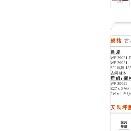
規格
古
吊扇
WF-29021
WF-29021
60" 馬達 188
古銅 橡木
燈組(價
WF-29022
E27 x 6 另
2W x 1 
安裝坪