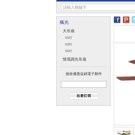
楓光
大吊扇
65吋
60吋
56吋
情境調光吊扇
接收優惠促銷電子郵件