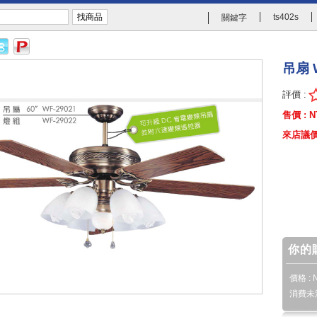
ts402s
關鍵字
吊扇 W
評價 :
售價 : N
來店議價:(
你的
價格 : N
消費未滿