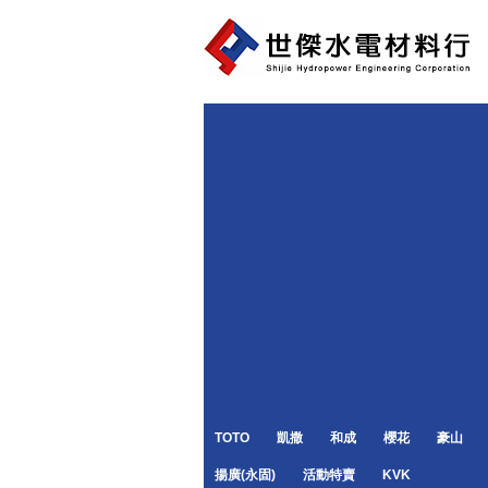
TOTO
凱撒
和成
櫻花
豪山
揚廣(永固)
活動特賣
KVK